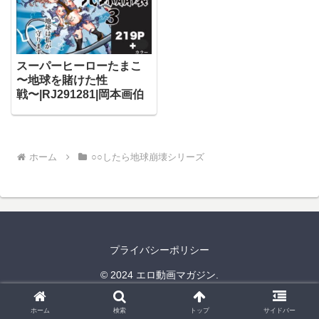
スーパーヒーローたまこ
〜地球を賭けた性
戦〜|RJ291281|岡本画伯
ホーム
○○したら地球崩壊シリーズ
プライバシーポリシー
© 2024 エロ動画マガジン.
ホーム
検索
トップ
サイドバー