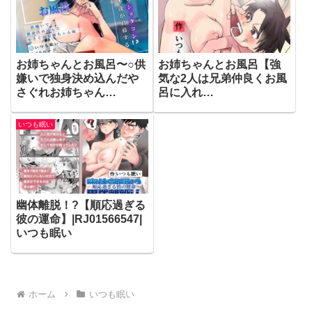
お姉ちゃんとお風呂〜○供
お姉ちゃんとお風呂【強
嫌いで独身決め込んだや
気な2人は兄弟仲良くお風
さぐれお姉ちゃん
呂に入れ
編〜|RJ01612534|いつも
る?】|RJ01444846|いつ
眠い
も眠い
いつも眠い
幽体離脱！?【順応過ぎる
彼の運命】|RJ01566547|
いつも眠い
ホーム
いつも眠い