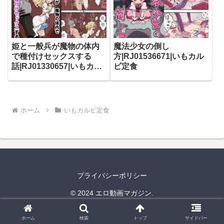
姫と一般兵が魔物の体内
魔法少女の倒し
で種付けセックスする
方|RJ01536671|いもカル
話|RJ01330657|いもカル
ビ定食
ビ定食
ホーム
いもカルビ定食
プライバシーポリシー
© 2024 エロ動画マガジン.
ホーム
検索
トップ
サイドバー