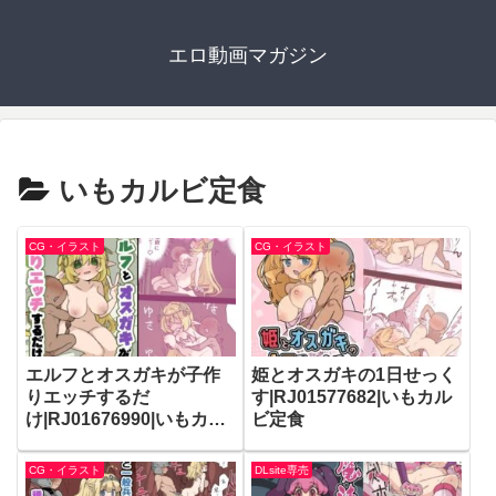
エロ動画マガジン
いもカルビ定食
CG・イラスト
CG・イラスト
エルフとオスガキが子作
姫とオスガキの1日せっく
りエッチするだ
す|RJ01577682|いもカル
け|RJ01676990|いもカル
ビ定食
ビ定食
CG・イラスト
DLsite専売