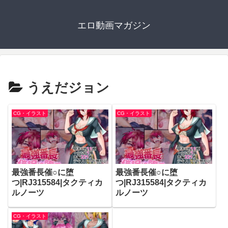
エロ動画マガジン
うえだジョン
CG・イラスト
CG・イラスト
最強番長催○に堕
最強番長催○に堕
つ|RJ315584|タクティカ
つ|RJ315584|タクティカ
ルノーツ
ルノーツ
CG・イラスト