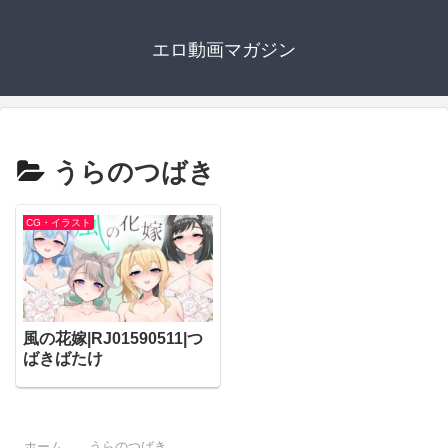
エロ動画マガジン
うらのつばき
CG・イラスト
風の花嫁|RJ01590511|つ
ばきばたけ
ホーム
うらのつばき