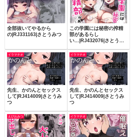
全部抜いてやるから
この学園には秘密の搾精
の|RJ331163|さとうみつ
部があるらし
い…|RJ432076|さとうみ
つ
イラマチオ
イラマチオ
先生、かのんとセックス
先生、かのんとセックス
して|RJ414009|さとうみ
して|RJ414009|さとうみ
つ
つ
えびおみつ
イラマチオ