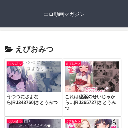
エロ動画マガジン
えびおみつ
えびおみつ
えびおみつ
うつつにさよな
これは秘薬のせいじゃか
ら|RJ343760|さとうみつ
ら…|RJ365727|さとうみ
つ
えびおみつ
えびおみつ