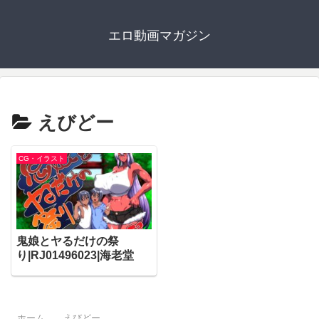
エロ動画マガジン
えびどー
CG・イラスト
鬼娘とヤるだけの祭
り|RJ01496023|海老堂
ホーム
えびどー