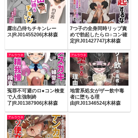
露出凸待ちチキンレー
7つ子の全身同時リップ責
ス|RJ01455206|木林森
めで勃起したらロ○コン確
定|RJ01427747|木林森
アルラウネ
アルラウネ
冤罪不可避のロ●コン検査
地雷系処女がザー飲中毒
で人生強制終
者に堕ちる理
了|RJ01387906|木林森
由|RJ01346524|木林森
アルラウネ