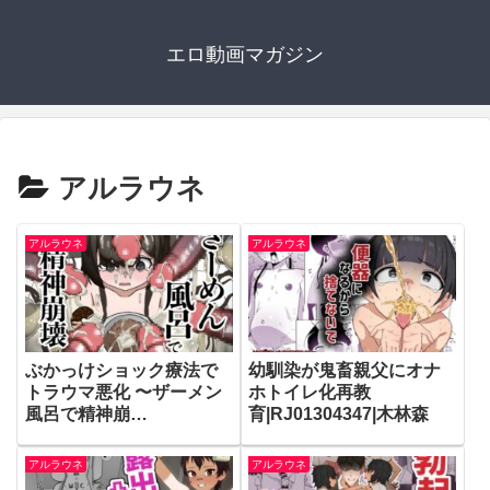
エロ動画マガジン
アルラウネ
アルラウネ
アルラウネ
ぶかっけショック療法で
幼馴染が鬼畜親父にオナ
トラウマ悪化 〜ザーメン
ホトイレ化再教
風呂で精神崩
育|RJ01304347|木林森
壊〜|RJ01641117|木林森
アルラウネ
アルラウネ