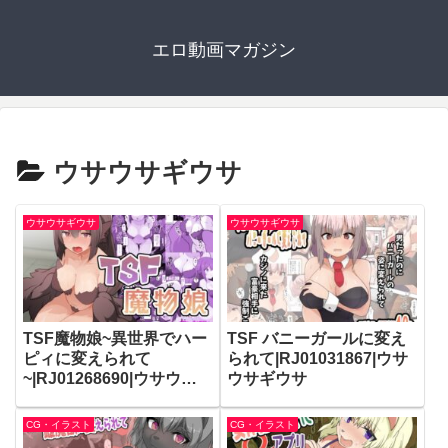
エロ動画マガジン
ウサウサギウサ
ウサウサギウサ
ウサウサギウサ
TSF魔物娘~異世界でハー
TSF バニーガールに変え
ピィに変えられて
られて|RJ01031867|ウサ
~|RJ01268690|ウサウサ
ウサギウサ
ギウサ
CG・イラスト
CG・イラスト