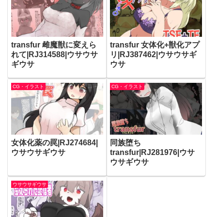
transfur 雌魔獣に変えら
transfur 女体化+獣化アプ
れて|RJ314588|ウサウサ
リ|RJ387462|ウサウサギ
ギウサ
ウサ
CG・イラスト
CG・イラスト
女体化薬の罠|RJ274684|
同族堕ち
ウサウサギウサ
transfur|RJ281976|ウサ
ウサギウサ
ウサウサギウサ