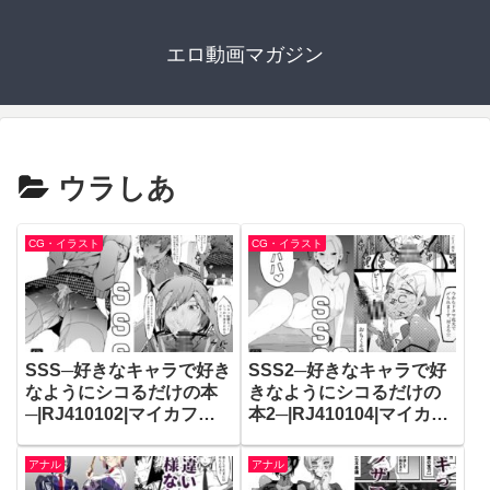
エロ動画マガジン
ウラしあ
CG・イラスト
CG・イラスト
SSS─好きなキャラで好き
SSS2─好きなキャラで好
なようにシコるだけの本
きなようにシコるだけの
─|RJ410102|マイカフェ
本2─|RJ410104|マイカフ
最高
ェ最高
アナル
アナル