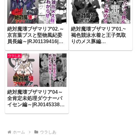
絶対魔壊ブザマリア02.～
絶対魔壊ブザマリア01.~
京言葉ブスと堅物風紀委
褐色競泳水着と王子気取
員長編～|RJ01139416|マ
りのメス豚編
イカフェ最高
~|RJ01090182|マイカフ
ェ最高
ウラしあ
絶対魔壊ブザマリア04～
全肯定未処理ダウナーパ
イセン編～|RJ01453382|
マイカフェ最高
ホーム
ウラしあ