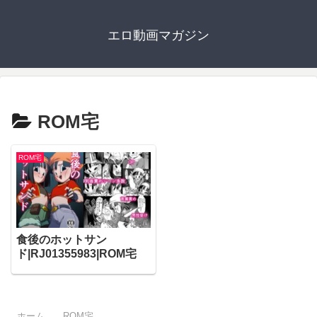
エロ動画マガジン
ROM宅
ROM宅
食後のホットサン
ド|RJ01355983|ROM宅
ホーム
ROM宅