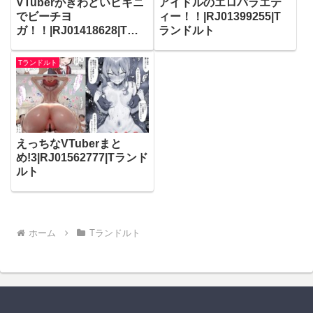
VTuberがきわどいビキニ
アイドルのエロバラエテ
でビーチヨ
ィー！！|RJ01399255|T
ガ！！|RJ01418628|Tラ
ランドルト
ンドルト
Tランドルト
えっちなVTuberまと
め!3|RJ01562777|Tランド
ルト
ホーム
Tランドルト