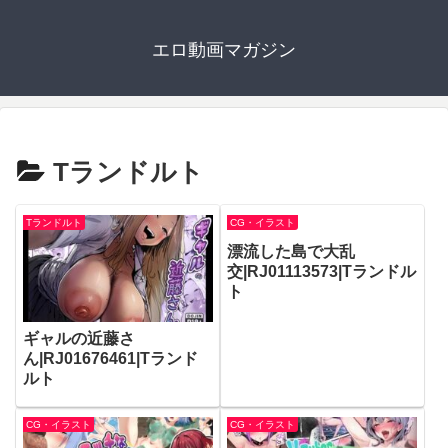
エロ動画マガジン
Tランドルト
Tランドルト
CG・イラスト
漂流した島で大乱
交|RJ01113573|Tランドル
ト
ギャルの近藤さ
ん|RJ01676461|Tランド
ルト
CG・イラスト
CG・イラスト