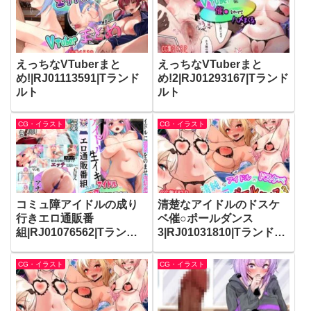
えっちなVTuberまと
えっちなVTuberまと
め!|RJ01113591|Tランド
め!2|RJ01293167|Tランド
ルト
ルト
CG・イラスト
CG・イラスト
コミュ障アイドルの成り
清楚なアイドルのドスケ
行きエロ通販番
ベ催○ポールダンス
組|RJ01076562|Tランド
3|RJ01031810|Tランドル
ルト
ト
CG・イラスト
CG・イラスト