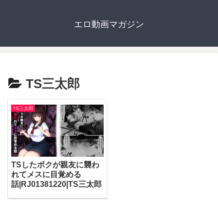
エロ動画マガジン
TS三太郎
TS三太郎
TSしたボクが親友に襲わ
れてメスに目覚める
話|RJ01381220|TS三太郎