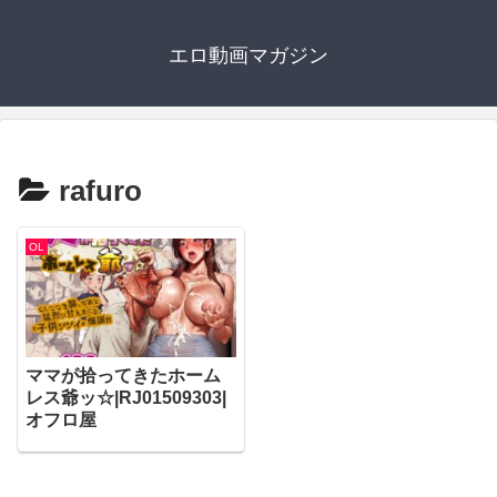
エロ動画マガジン
rafuro
OL
ママが拾ってきたホーム
レス爺ッ☆|RJ01509303|
オフロ屋