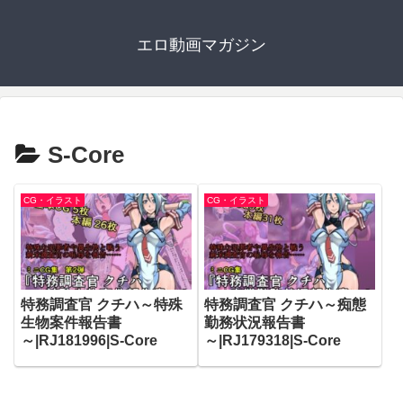
エロ動画マガジン
S-Core
CG・イラスト
CG・イラスト
特務調査官 クチハ～特殊
特務調査官 クチハ～痴態
生物案件報告書
勤務状況報告書
～|RJ181996|S-Core
～|RJ179318|S-Core