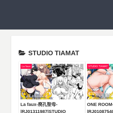
STUDIO TIAMAT
La faux
STUDIO TIAMAT
La faux-廃孔聖母-
ONE ROO
|RJ01311987|STUDIO
|RJ0108754