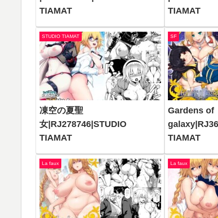
TIAMAT
TIAMAT
STUDIO TIAMAT
SF
凍空の夏聖
Gardens of
女|RJ278746|STUDIO
galaxy|RJ3
TIAMAT
TIAMAT
La faux
La faux