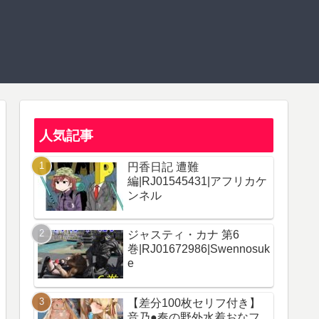
人気記事
円香日記 遭難
編|RJ01545431|アフリカケ
ンネル
ジャスティ・カナ 第6
巻|RJ01672986|Swennosuk
e
【差分100枚セリフ付き】
音乃●奏の野外水着おなフ