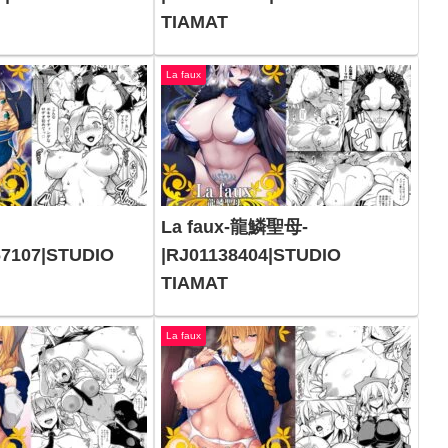
TIAMAT
La faux
La faux-龍鱗聖母-
67107|STUDIO
|RJ01138404|STUDIO
TIAMAT
La faux