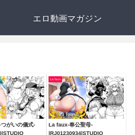
エロ動画マガジン
La faux
M-つがいの儀式-
La faux-奉公聖母-
0|STUDIO
|RJ01230934|STUDIO