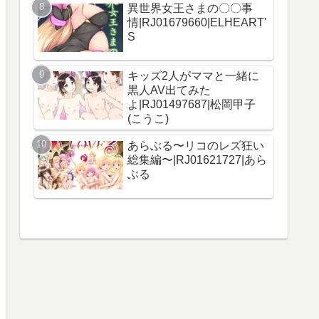
異世界女王さまの〇〇事
情|RJ01679660|ELHEART'
S
キッズ2人がママと一緒に
黒人AV出てみた
よ|RJ01497687|松岡甲子
(こうこ)
あらぶる〜リコのレズ狂い
総集編〜|RJ01621727|あら
ぶる