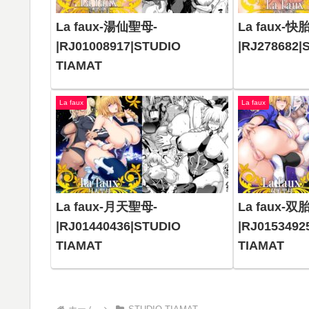
La faux-湯仙聖母-
La faux-快
|RJ01008917|STUDIO
|RJ278682|
TIAMAT
La faux
La faux
La faux-月天聖母-
La faux-双
|RJ01440436|STUDIO
|RJ0153492
TIAMAT
TIAMAT