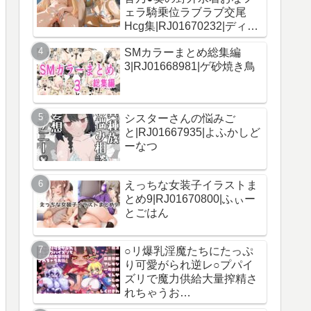
ェラ騎乗位ラブラブ交尾
Hcg集|RJ01670232|ディッ
コ工房
SMカラーまとめ総集編
3|RJ01668981|ゲ砂焼き鳥
シスターさんの悩みご
と|RJ01667935|よふかしど
ーなつ
えっちな女装子イラストま
とめ9|RJ01670800|ふぃー
とごはん
○リ爆乳淫魔たちにたっぷ
り可愛がられ逆レ○プパイ
ズリで魔力供給大量搾精さ
れちゃうお
話|RJ376217|Milk Engine