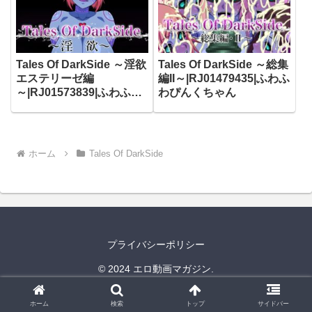
Tales Of DarkSide ～淫欲
Tales Of DarkSide ～総集
エステリーゼ編
編II～|RJ01479435|ふわふ
～|RJ01573839|ふわふわ
わぴんくちゃん
ぴんくちゃん
ホーム
Tales Of DarkSide
プライバシーポリシー
© 2024 エロ動画マガジン.
ホーム
検索
トップ
サイドバー