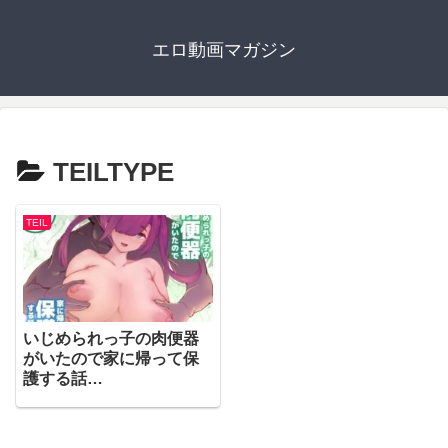
エロ動画マガジン
TEILTYPE
TEIL
いじめられっ子の肉便器
がいたので家に帰って保
護する話
02|RJ01536052|TEILTYP
E