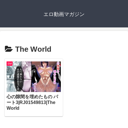
エロ動画マガジン
The World
SM
心の隙間を埋めたもの パ
ート3|RJ01549813|The
World