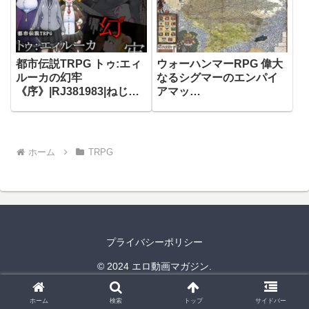
都市伝説TRPG トゥ:エィ
ウォーハンマーRPG 偉大
ルーカの幻牢
なるシグマーのエンパイ
《序》|RJ381983|ねじま
アマッ
き塔
プ|RJ01558054|TRPG編
集部 in HobbyJAPAN
ホーム
TRPG
プライバシーポリシー
© 2024 エロ動画マガジン.
ホーム
検索
トップ
サイドバー