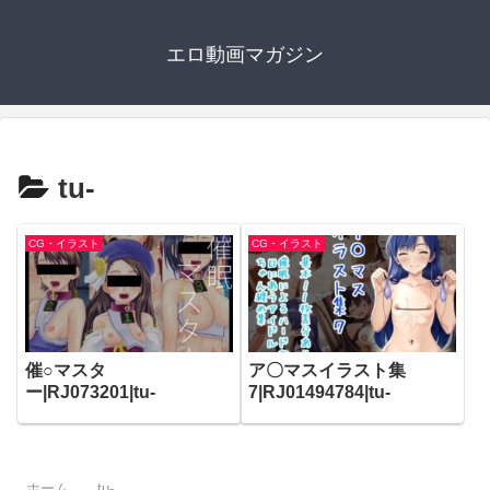
エロ動画マガジン
tu-
CG・イラスト
CG・イラスト
催○マスタ
ア〇マスイラスト集
ー|RJ073201|tu-
7|RJ01494784|tu-
ホーム
tu-