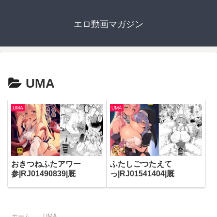
エロ動画マガジン
UMA
UMA
UMA
おきつねふたアワー
ふたしごつたえて
参|RJ01490839|厩
っ|RJ01541404|厩
ホーム
UMA