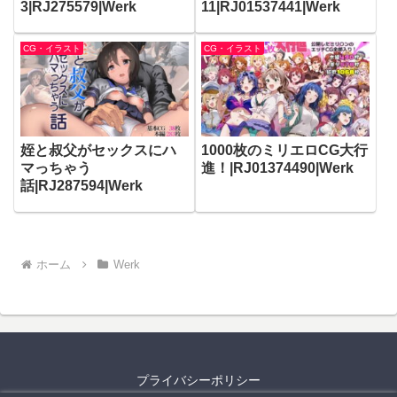
3|RJ275579|Werk
11|RJ01537441|Werk
CG・イラスト
CG・イラスト
姪と叔父がセックスにハ
1000枚のミリエロCG大行
マっちゃう
進！|RJ01374490|Werk
話|RJ287594|Werk
ホーム
Werk
プライバシーポリシー