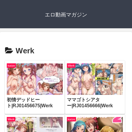
エロ動画マガジン
Werk
katze
Werk
初情デッドヒー
ママゴトシアタ
ト|RJ01456675|Werk
ー|RJ01456666|Werk
Werk
katze